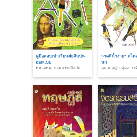
คู่มือสอบเข้าเรียนต่อศิลปะ-
วาดสีน้ำง่ายๆ สไตล์ค
ออกแบบ
นก
หมวดหมู่: กลุ่มสาระศิลปะ
หมวดหมู่: กลุ่มสาระ