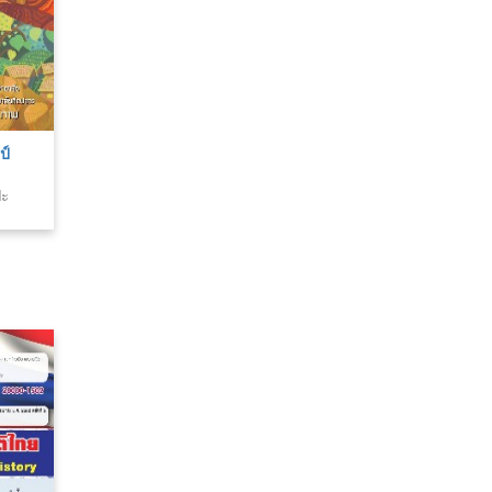
ป์
ปะ