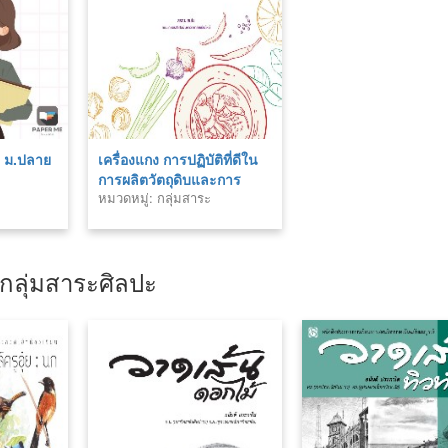
ี ม.ปลาย
เครื่องแกง การปฏิบัติที่ดีใน
การผลิตวัตถุดิบและการ
หมวดหมู่: กลุ่มสาระ
แปรรูป
วิทยาศาสตร์
กลุ่มสาระศิลปะ