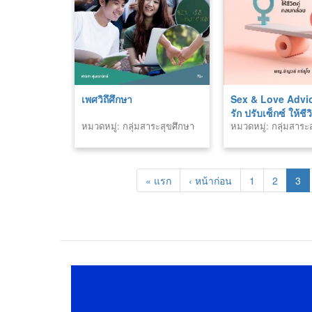
เพศวิถึศึกษา
Sex & Love Advic
รัก ปรับเซ็กซ์ ให้ชีวิ
หมวดหมู่: กลุ่มสาระสุขศึกษา
หมวดหมู่: กลุ่มสาระ
กลมกล่อม
และพลศึกษา สายอาชีพ
และพลศึกษา สายอา
« แรก
‹ หน้าก่อน
1
2
3