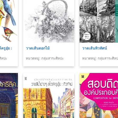
รูอุ๋ย :
วาดเส้นดอกไม้
วาดเส้นทิวทัศน์
ศิลปะ
หมวดหมู่: กลุ่มสาระศิลปะ
หมวดหมู่: กลุ่มสาระศิล