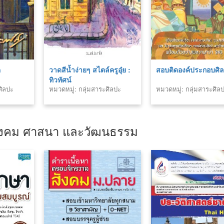
ค
วาดสีน้ำง่ายๆ สไตล์ครูอุ๋ย :
สอบติดองค์ประกอบศิล
ทิวทัศน์
ศิลปะ
หมวดหมู่: กลุ่มสาระศิลปะ
หมวดหมู่: กลุ่มสาระศิล
สังคม ศาสนา และวัฒนธรรม