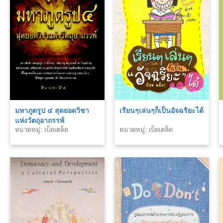
มหาภูตรูป ๔ สุดยอดวิชา
เรียนๆเล่นๆก็เป็นอัจฉริยะได้
แห่งวัตถุอาถรรพ์
หมวดหมู่: เบ็ดเตล็ด
หมวดหมู่: เบ็ดเตล็ด