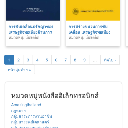
การขับเคลื่อนปรัชญาของ
การสร้างขบวนการขับ
เสรษฐกิจพอเพียงด้านการ
เคลื่อน เศรษฐกิจพอเพียง
หมวดหมู่: เบ็ดเตล็ด
หมวดหมู่: เบ็ดเตล็ด
ศึกษา
1
2
3
4
5
6
7
8
9
…
ถัดไป ›
หน้าสุดท้าย »
หมวดหมู่หนังสืออิเล็กทรอนิกส์
Amazingthailand
กฏหมาย
กลุ่มสาระการงานอาชีพ
กลุ่มสาระคณิตศาสตร์
กลุ่มสาระภาษาต่างประเทศ