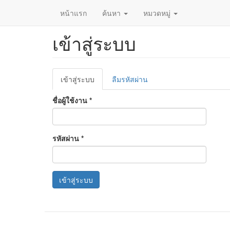
หน้าแรก
ค้นหา
หมวดหมู่
เข้าสู่ระบบ
ข้าม
ไป
ยัง
เนื้อหา
Primary
หลัก
เข้าสู่ระบบ
(แท็บ
ลืมรหัสผ่าน
tabs
ปัจจุบัน)
ชื่อผู้ใช้งาน
*
รหัสผ่าน
*
เข้าสู่ระบบ