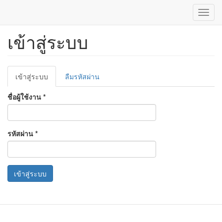
Toggl
navig
เข้าสู่ระบบ
ข้าม
ไป
ยัง
เนื้อหา
Primary
หลัก
เข้าสู่ระบบ
(แท็บ
ลืมรหัสผ่าน
tabs
ปัจจุบัน)
ชื่อผู้ใช้งาน
*
รหัสผ่าน
*
เข้าสู่ระบบ