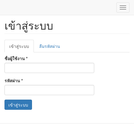
Toggl
navig
เข้าสู่ระบบ
ข้าม
ไป
ยัง
เนื้อหา
Primary
หลัก
เข้าสู่ระบบ
(แท็บ
ลืมรหัสผ่าน
tabs
ปัจจุบัน)
ชื่อผู้ใช้งาน
*
รหัสผ่าน
*
เข้าสู่ระบบ