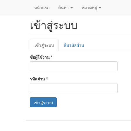
หน้าแรก
ค้นหา
หมวดหมู่
เข้าสู่ระบบ
ข้าม
ไป
ยัง
เนื้อหา
Primary
หลัก
เข้าสู่ระบบ
(แท็บ
ลืมรหัสผ่าน
tabs
ปัจจุบัน)
ชื่อผู้ใช้งาน
*
รหัสผ่าน
*
เข้าสู่ระบบ