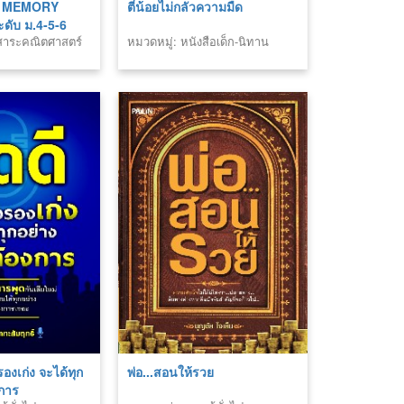
Y MEMORY
ตี๋น้อยไม่กลัวความมืด
ดับ ม.4-5-6
มสาระคณิตศาสตร์
หมวดหมู่: หนังสือเด็ก-นิทาน
สอบยิ่งง่ายเลย
รองเก่ง จะได้ทุก
พ่อ...สอนให้รวย
งการ