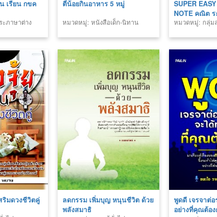
ยน เรียน กขค
ตี๋น้อยกินอาหาร 5 หมู่
SUPER EAS
NOTE คณิต ระ
าระภาษาต่าง
หมวดหมู่: หนังสือเด็ก-นิทาน
หมวดหมู่: กลุ่
เรียนก็เข้าใจ 
สริมดวงชีวิตคู่
ลดกรรม เพิ่มบุญ หนุนชีวิต ด้วย
พูดดี เจรจาต่อ
พลังสมาธิ
อย่างที่คุณต้อ