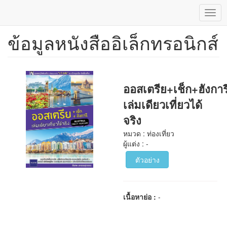
Togg
navig
ข้อมูลหนังสืออิเล็กทรอนิกส์
ข้าม
ไป
ยัง
เนื้อหา
หลัก
ออสเตรีย+เช็ก+ฮังการ
เล่มเดียวเที่ยวได้
จริง
หมวด : ท่องเที่ยว
ผู้แต่ง : -
ตัวอย่าง
เนื้อหาย่อ :
-