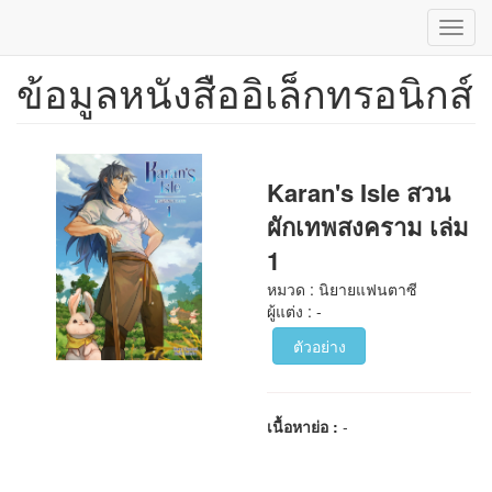
Toggl
navig
ข้อมูลหนังสืออิเล็กทรอนิกส์
ข้าม
ไป
ยัง
เนื้อหา
หลัก
Karan's Isle สวน
ผักเทพสงคราม เล่ม
1
หมวด : นิยายแฟนตาซี
ผู้แต่ง : -
ตัวอย่าง
เนื้อหาย่อ :
-