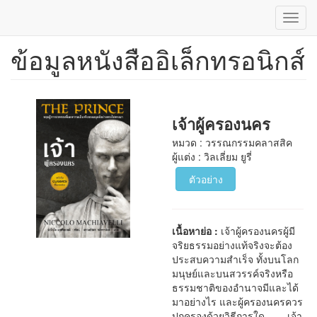
Toggl
navig
ข้อมูลหนังสืออิเล็กทรอนิกส์
ข้าม
ไป
ยัง
เนื้อหา
หลัก
เจ้าผู้ครองนคร
หมวด : วรรณกรรมคลาสสิค
ผู้แต่ง : วิลเลี่ยม ยูรี่
ตัวอย่าง
เนื้อหาย่อ :
เจ้าผู้ครองนครผู้มี
จริยธรรมอย่างแท้จริงจะต้อง
ประสบความสำเร็จ ทั้งบนโลก
มนุษย์และบนสวรรค์จริงหรือ
ธรรมชาติของอำนาจมีและได้
มาอย่างไร และผู้ครองนครควร
ปกครองด้วยวิธีการใด เจ้า