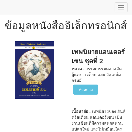
Toggl
navig
ข้อมูลหนังสืออิเล็กทรอนิกส์
ข้าม
ไป
ยัง
เนื้อหา
หลัก
เทพนิยายแอนเดอร์
เซน ชุดที่ 2
หมวด : วรรณกรรมคลาสสิค
ผู้แต่ง : เจค็อบ และ วิลเฮล์ม
กริมม์
ตัวอย่าง
เนื้อหาย่อ :
เทพนิยายของ ฮันส์
คริสเตียน แอนเดอร์เซน เป็น
งานเขียนที่มีความสนุกสนาน
แปลกใหม่ และไม่เหมือนใคร