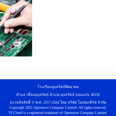
โรงเรียนอุบลรัตน์พิทยาคม
ตำบล เขื่อนอุบลรัตน์ อำเภอ อุบลรัตน์ ขอนแก่น 40250
สงวนลิขสิทธิ์ © พ.ศ. 2557-2564 โดย บริษัท โอเพ่นเซิร์ฟ จำกัด
Copyright 2021 Openserve Company Limited. All rights reserved.
VLCloud is a registered trademart of Openserve Company Limited.