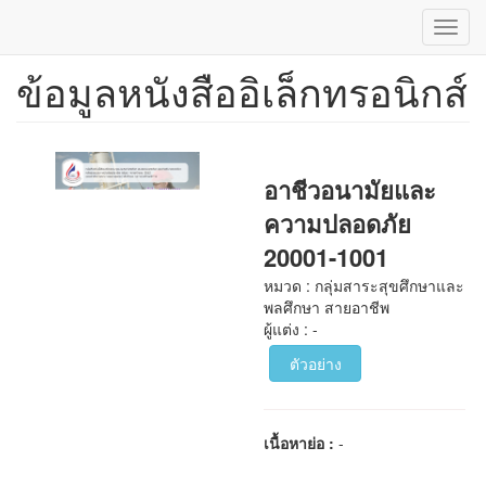
Toggl
navig
ข้อมูลหนังสืออิเล็กทรอนิกส์
ข้าม
ไป
ยัง
เนื้อหา
หลัก
อาชีวอนามัยและ
ความปลอดภัย
20001-1001
หมวด : กลุ่มสาระสุขศึกษาและ
พลศึกษา สายอาชีพ
ผู้แต่ง : -
ตัวอย่าง
เนื้อหาย่อ :
-