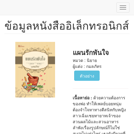
Toggl
navig
ข้อมูลหนังสืออิเล็กทรอนิกส์
ข้าม
ไป
ยัง
เนื้อหา
หลัก
แผนรักพันใจ
หมวด : นิยาย
ผู้แต่ง : กมลภัทร
ตัวอย่าง
เนื้อหาย่อ :
ด้วยความต้องการ
ของพ่อ ทำให้เพลย์บอยหนุ่ม
ต้องจำใจหาทางตีสนิทกับหญิง
สาวเฉิ่มเชยทายาทเจ้าของ
สวนผลไม้และสวนอาหาร
ลำพังเรื่องรูปลักษณ์ก็ไม่ใช่
สเปกไม่เท่าไหร่ เธอยังมียายที่