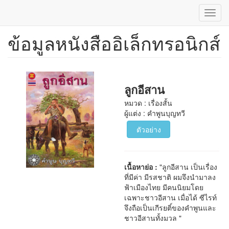
Toggl
navig
ข้อมูลหนังสืออิเล็กทรอนิกส์
ข้าม
ไป
ยัง
เนื้อหา
หลัก
ลูกอีสาน
หมวด : เรื่องสั้น
ผู้แต่ง : คำพูนบุญทวี
ตัวอย่าง
เนื้อหาย่อ :
"ลูกอีสาน เป็นเรื่อง
ที่มีค่า มีรสชาติ ผมจึงนำมาลง
ฟ้าเมืองไทย มีคนนิยมโดย
เฉพาะชาวอีสาน เมื่อได้ ซีไรท์
จึงถือเป็นเกีรยติ์ของคำพูนและ
ชาวอีสานทั้งมวล "