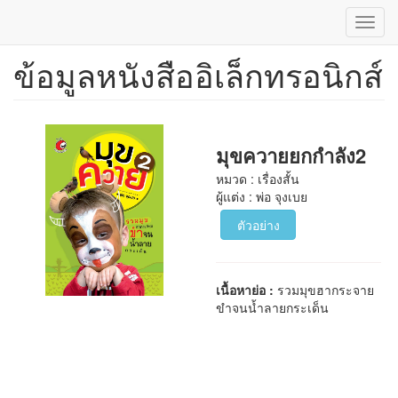
Toggl
navig
ข้อมูลหนังสืออิเล็กทรอนิกส์
ข้าม
ไป
ยัง
เนื้อหา
หลัก
มุขควายยกกำลัง2
หมวด : เรื่องสั้น
ผู้แต่ง : พ่อ จุงเบย
ตัวอย่าง
เนื้อหาย่อ :
รวมมุขฮากระจาย
ขำจนน้ำลายกระเด็น