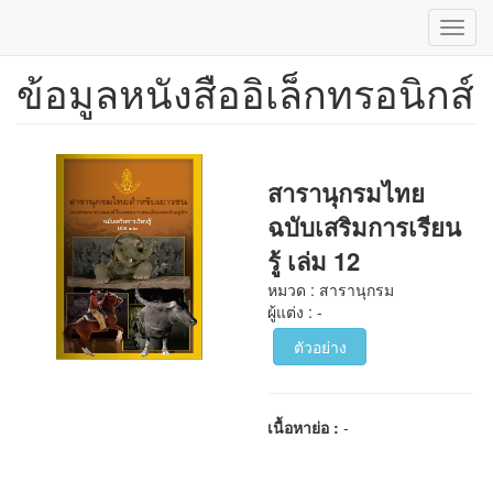
Toggl
navig
ข้อมูลหนังสืออิเล็กทรอนิกส์
ข้าม
ไป
ยัง
เนื้อหา
หลัก
สารานุกรมไทย
ฉบับเสริมการเรียน
รู้ เล่ม 12
หมวด : สารานุกรม
ผู้แต่ง : -
ตัวอย่าง
เนื้อหาย่อ :
-