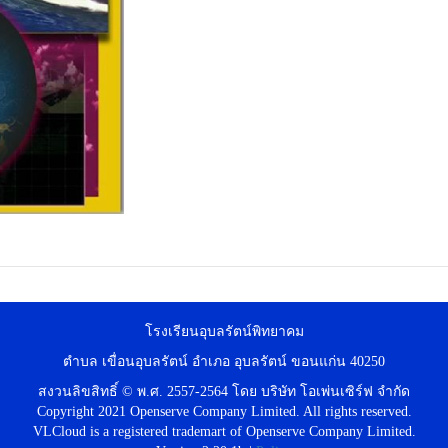
โรงเรียนอุบลรัตน์พิทยาคม
ตำบล เขื่อนอุบลรัตน์ อำเภอ อุบลรัตน์ ขอนแก่น 40250
สงวนลิขสิทธิ์ © พ.ศ. 2557-2564 โดย บริษัท โอเพ่นเซิร์ฟ จำกัด
Copyright 2021 Openserve Company Limited. All rights reserved.
VLCloud is a registered trademart of Openserve Company Limited.